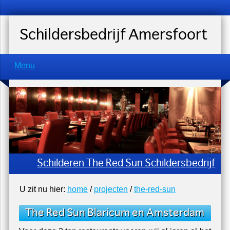
Schildersbedrijf Amersfoort
Menu
Schilderen The Red Sun Schildersbedrijf
U zit nu hier:
home
/
projecten
/
the-red-sun
The Red Sun Blaricum en Amsterdam