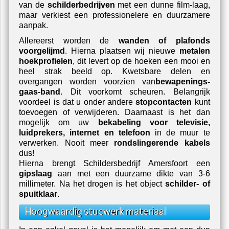
van de
schilderbedrijven
met een dunne film-laag,
maar verkiest een professionelere en duurzamere
aanpak.
Allereerst worden de
wanden of plafonds
voorgelijmd
. Hierna plaatsen wij nieuwe
metalen
hoekprofielen
, dit levert op de hoeken een mooi en
heel strak beeld op. Kwetsbare delen en
overgangen worden voorzien van
bewapenings-
gaas-band
. Dit voorkomt scheuren. Belangrijk
voordeel is dat u onder andere
stopcontacten
kunt
toevoegen of verwijderen. Daarnaast is het dan
mogelijk om uw
bekabeling voor televisie,
luidprekers, internet en telefoon
in de muur te
verwerken. Nooit meer
rondslingerende kabels
dus!
Hierna brengt
Schildersbedrijf Amersfoort
een
gipslaag
aan met een duurzame dikte van 3-6
millimeter. Na het drogen is het object
schilder- of
spuitklaar
.
Hoogwaardig stucwerk materiaal