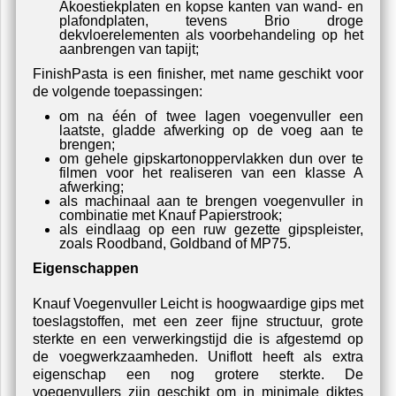
Akoestiekplaten en kopse kanten van wand- en
plafondplaten, tevens Brio droge
dekvloerelementen als voorbehandeling op het
aanbrengen van tapijt;
FinishPasta is een finisher, met name geschikt voor
de volgende toepassingen:
om na één of twee lagen voegenvuller een
laatste, gladde afwerking op de voeg aan te
brengen;
om gehele gipskartonoppervlakken dun over te
filmen voor het realiseren van een klasse A
afwerking;
als machinaal aan te brengen voegenvuller in
combinatie met Knauf Papierstrook;
als eindlaag op een ruw gezette gipspleister,
zoals Roodband, Goldband of MP75.
Eigenschappen
Knauf Voegenvuller Leicht is hoogwaardige gips met
toeslagstoffen, met een zeer fijne structuur, grote
sterkte en een verwerkingstijd die is afgestemd op
de voegwerkzaamheden. Uniflott heeft als extra
eigenschap een nog grotere sterkte. De
voegenvullers zijn geschikt om in minimale diktes