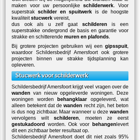
maken voor uw persoonlijke
schilderwerk
. Voor
superstrak
schilder en spuitwerk
is de hoogste
kwaliteit
stucwerk
vereist,
dus ook als u zelf gaat
schilderen
is een
superstrakke ondergrond de basis en garantie voor
strakke en schitterende
muren en plafonds
.
Bij grotere projecten gebruiken wij een
gipsspuit
,
waardoor
Schildersbedrijf Amersfoort
ook grotere
projecten binnen uw strakke tijdsplanning kan
opleveren.
Stucwerk voor schilderwerk
Schildersbedrijf Amersfoort
krijgt veel vragen over de
wanden
van nieuw opgeleverde woningen. Deze
woningen worden
behangklaar
opgeleverd, wat
alleen betekent dat de
wanden
recht zijn, het beton
is dus nog zichtbaar. Maar wanneer u deze
wanden
vervolgens wilt
schilderen
, moeten ze eerst
gestukadoord
worden. Ook voor
behangen
levert
dit een zichtbaar beter resultaat op.
Schildersbedrijf Amersfoort
doet dit niet zoals 95%