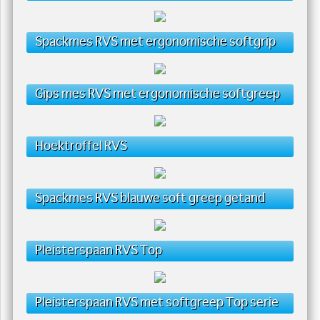
Spackmes RVS met ergonomische softgrip
Gips mes RVS met ergonomische softgreep
Hoektroffel RVS
Spackmes RVS blauwe soft greep getand
Pleisterspaan RVS Top
Pleisterspaan RVS met softgreep Top serie