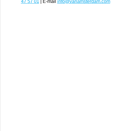
47 57 01
| E-mail
info@vanamsterdam.com