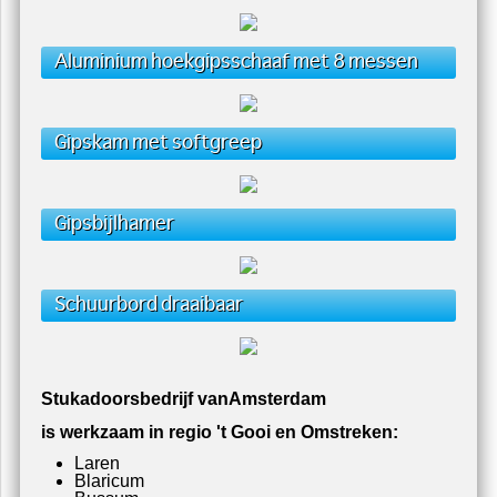
Aluminium hoekgipsschaaf met 8 messen
Gipskam met softgreep
Gipsbijlhamer
Schuurbord draaibaar
Stukadoorsbedrijf vanAmsterdam
is werkzaam in regio 't Gooi en Omstreken:
Laren
Blaricum