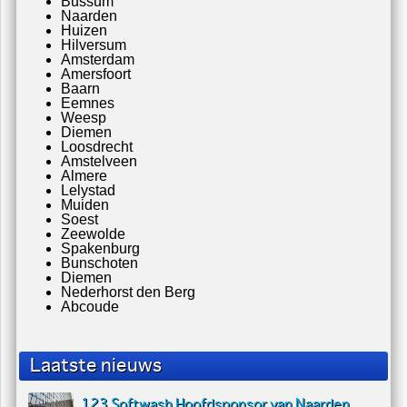
Bussum
Naarden
Huizen
Hilversum
Amsterdam
Amersfoort
Baarn
Eemnes
Weesp
Diemen
Loosdrecht
Amstelveen
Almere
Lelystad
Muiden
Soest
Zeewolde
Spakenburg
Bunschoten
Diemen
Nederhorst den Berg
Abcoude
Laatste nieuws
123 Softwash Hoofdsponsor van Naarden