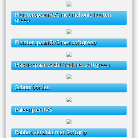
Pleisterspaan RVS met mahonie houten
greep
Pleisterspaan RVS met softgreep
Plastic spaan zacht blad met softgreep
Schuurborden
Paleerijzer RVS
Rabbot verzinkt met Softgrip