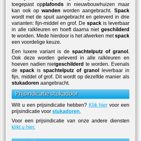
toegepast op
plafonds
in nieuwbouwhuizen maar
kan ook op
wanden
worden aangebracht.
Spack
wordt met de spuit aangebracht en geleverd in drie
varianten: fijn-middel en grof. De
spack
is leverbaar
in alle ralkleuren en hoeft daarna niet
geschilderd
te worden. Mede hierdoor is het afwerken met
spack
een voordelige keuze.
Een luxere variant is de
spachtelputz of granol
.
Ook deze worden geleverd in alle ralkleuren en
hoeven nadien niet
geschilderd
te worden. Evenals
de
spack
is
spachtelputz of granol
leverbaar in
fijn, middel of grof. Dit wordt op dezelfde manier als
stukadoren
aangebracht.
Prijsindicatie stukadoor
Wilt u een prijsindicatie hebben?
Klik hier
voor een
prijsindicatie voor
stukadoren
.
Voor een prijsindicatie van onze andere diensten
klikt u hier.