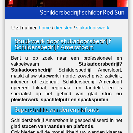
Schildersbedrijf schilder Red Sun
U zit nu hier:
home
/
diensten
/
stukadoorswerk
Stuukwerk door stukadoorsbedrijf
Schildersbedrijf Amersfoort
Bent u op zoek naar een professioneel en
vakbekwaam
Stukadoorsbedrijf
?
Stukadoorsbedrijf
Schildersbedrijf Amersfoort
,
maakt al uw
stucwerk
in orde, zowel privé, zakelijk,
interieur of exterieur.
Schildersbedrijf Amersfoort
opereert lokaal, regionaal en landelijk en is
specialist op het gebied van glad
stuc en
pleisterwerk, spachtelputz en spackspuiten.
Superstrakke wanden en plafonds
Schildersbedrijf Amersfoort
is gespecialiseerd in het
glad
stucen van wanden en plafonds
.
Ook bieden wij de mogelijkheid uw wanden klaar te