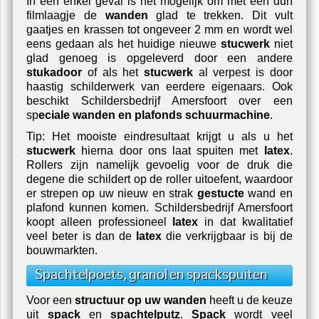
In een enkel geval is het mogelijk om met een dun
filmlaagje de
wanden
glad te trekken. Dit vult
gaatjes en krassen tot ongeveer 2 mm en wordt wel
eens gedaan als het huidige nieuwe
stucwerk
niet
glad genoeg is opgeleverd door een andere
stukadoor
of als het
stucwerk
al verpest is door
haastig schilderwerk van eerdere eigenaars. Ook
beschikt
Schildersbedrijf Amersfoort
over een
sp
eciale wanden en plafonds schuurmachine
.
Tip: Het mooiste eindresultaat krijgt u als u het
stucwerk
hierna door ons laat spuiten met
latex
.
Rollers zijn namelijk gevoelig voor de druk die
degene die schildert op de roller uitoefent, waardoor
er strepen op uw nieuw en strak
gestucte
wand en
plafond kunnen komen.
Schildersbedrijf Amersfoort
koopt alleen professioneel
latex
in dat kwalitatief
veel beter is dan de
latex
die verkrijgbaar is bij de
bouwmarkten.
Spachtelpoets, granol en spackspuiten
Voor een
structuur op uw wanden
heeft u de keuze
uit
spack
en
spachtelputz
.
Spack
wordt veel