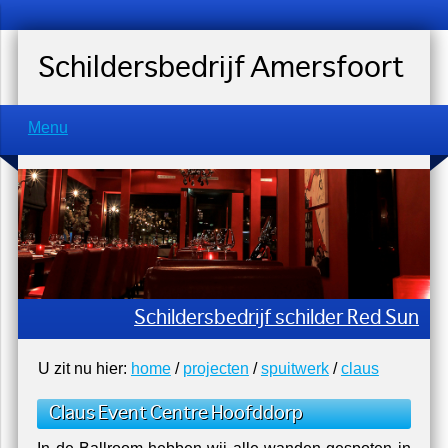
Schildersbedrijf Amersfoort
Menu
Schildersbedrijf schilder Red Sun
U zit nu hier:
home
/
projecten
/
spuitwerk
/
claus
Claus Event Centre Hoofddorp