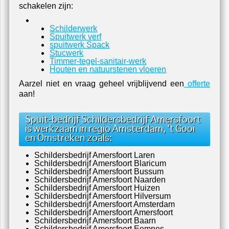
schakelen zijn:
Schilderwerk
Spuitwerk verf
spuitwerk Spack
Stucwerk
Timmer-tegel-sanitair-werk
Houten en natuurstenen vloeren
Aarzel niet en vraag geheel vrijblijvend een
offerte
aan!
Spuit-bedrijf Schildersbedrijf Amersfoort
is werkzaam in regio Amsterdam, 't Gooi
en Omstreken zoals:
Schildersbedrijf Amersfoort Laren
Schildersbedrijf Amersfoort Blaricum
Schildersbedrijf Amersfoort Bussum
Schildersbedrijf Amersfoort Naarden
Schildersbedrijf Amersfoort Huizen
Schildersbedrijf Amersfoort Hilversum
Schildersbedrijf Amersfoort Amsterdam
Schildersbedrijf Amersfoort Amersfoort
Schildersbedrijf Amersfoort Baarn
Schildersbedrijf Amersfoort Eemnes