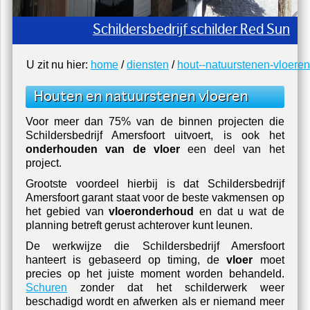
Schildersbedrijf schilder Red Sun
U zit nu hier:
home
/
diensten
/
hout--natuurstenen-vloeren
Houten
en
natuurstenen
vloeren
Voor meer dan 75% van de binnen projecten die
Schildersbedrijf Amersfoort uitvoert, is ook het
onderhouden van de vloer
een deel van het
project.
Grootste voordeel hierbij is dat Schildersbedrijf
Amersfoort garant staat voor de beste vakmensen op
het gebied van
vloeronderhoud
en dat u wat de
planning betreft gerust achterover kunt leunen.
De werkwijze die Schildersbedrijf Amersfoort
hanteert is gebaseerd op timing, de
vloer
moet
precies op het juiste moment worden behandeld.
Schuren
zonder dat het schilderwerk weer
beschadigd wordt en afwerken als er niemand meer