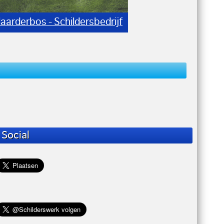
t: Buitenzijde Villa Hooglans
Social