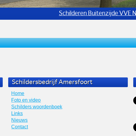
Schilder Projec
Schildersbedrijf Amersfoort
Home
Foto en video
Schilders woordenboek
Links
Nieuws
Contact