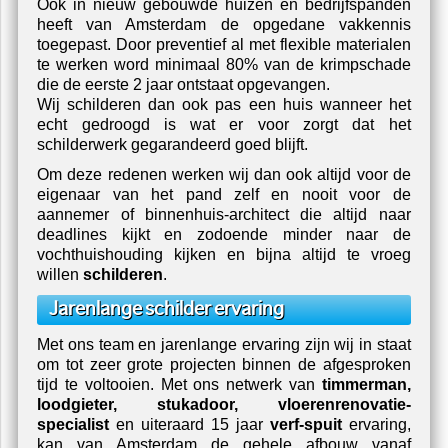
Ook in nieuw gebouwde huizen en bedrijfspanden
heeft van Amsterdam de opgedane vakkennis
toegepast. Door preventief al met flexible materialen
te werken word minimaal 80% van de krimpschade
die de eerste 2 jaar ontstaat opgevangen.
Wij schilderen dan ook pas een huis wanneer het
echt gedroogd is wat er voor zorgt dat het
schilderwerk gegarandeerd goed blijft.
Om deze redenen werken wij dan ook altijd voor de
eigenaar van het pand zelf en nooit voor de
aannemer of binnenhuis-architect die altijd naar
deadlines kijkt en zodoende minder naar de
vochthuishouding kijken en bijna altijd te vroeg
willen
schilderen
.
Jarenlange schilder ervaring
Met ons team en jarenlange ervaring zijn wij in staat
om tot zeer grote projecten binnen de afgesproken
tijd te voltooien. Met ons netwerk van
timmerman,
loodgieter, stukadoor, vloerenrenovatie-
specialist
en uiteraard 15 jaar
verf-spuit
ervaring,
kan van Amsterdam de gehele afbouw vanaf