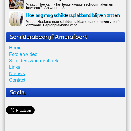
Vraag: Hoe kan ik het beste kwasten schoonmaken en
bewaren? Antwoord S...
Hoelang mag schildersplakband blijven zitten
Vraag: Hoelang mag schilderplakband (tape) blijven zitten?
Antwoord: Papier plakband of sc...
Schildersbedrijf Amersfoort
Home
Foto en video
Schilders woordenboek
Links
Nieuws
Contact
Social