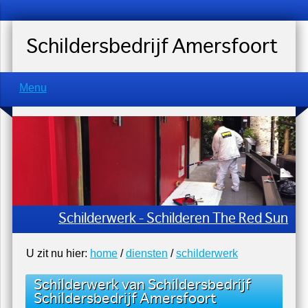
Schildersbedrijf Amersfoort
Menu
Schilderwerk - Schilderen The Red Sun
U zit nu hier:
home
/
diensten
/
schilderwerk
Schilderwerk van Schildersbedrijf
Schildersbedrijf Amersfoort